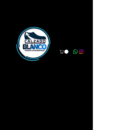
WWW.CALZADOBLANCO.COM
Vestimos tus mejores pasos.