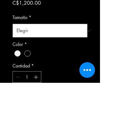
Precio
C$1,200.00
Tamaño
*
Color
*
Cantidad
*
Agregar al carrito
Formulario de suscripción