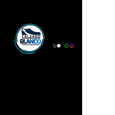
WWW.CALZADOBLANCO.COM
Vestimos tus mejores pasos.