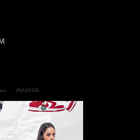
M
as
INFANTIL