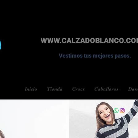
WWW.CALZADOBLANCO.CO
Vestimos tus mejores pasos.
Inicio
Tienda
Crocs
Caballeros
Dam