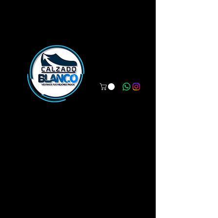
WWW.CALZADOBLANCO.COM
Vestimos tus mejores pasos.