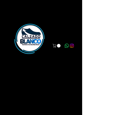
WWW.CALZADOBLANCO.COM
Vestimos tus mejores pasos.