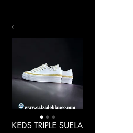
KEDS TRIPLE SUELA